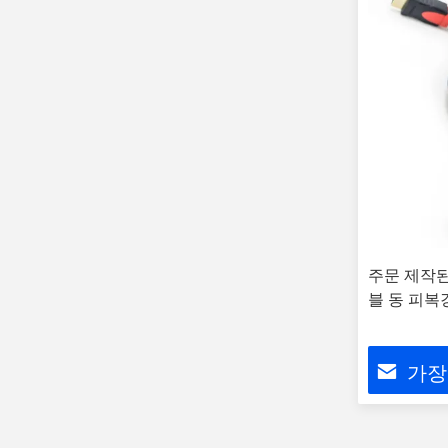
주문 제작된 
블 동 피복
가장