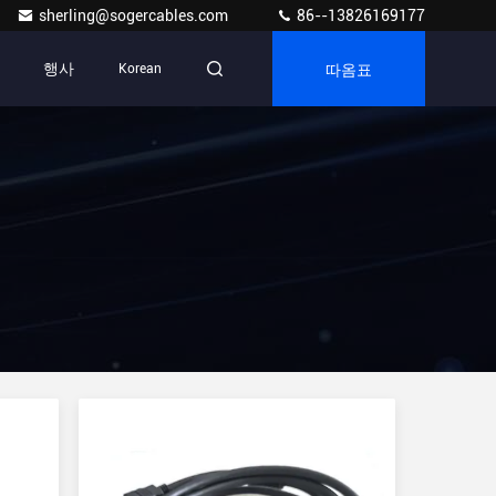
sherling@sogercables.com
86--13826169177
따옴표
행사
Korean