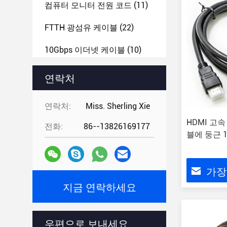
컴퓨터 모니터 전원 코드
(11)
FTTH 광섬유 케이블
(22)
10Gbps 이더넷 케이블
(10)
평면 HDMI 케이블
(10)
연락처
VGA HDMI DVI 어댑터
(21)
연락처:
Miss. Sherling Xie
CCTV 카메라 케이블
(9)
HDMI 고속
전화:
86--13826169177
블에 둥근 1
가장
지금 연락하세요
우편으로 보내세요