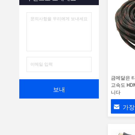
금메달은 티
고속도 HD
보내
니다
가장