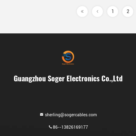
1
2
Guangzhou Soger Electronics Co.,Ltd
sherling@sogercables.com
86--13826169177