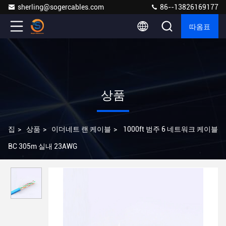
sherling@sogercables.com
86--13826169177
따옴표
상품
집
>
상품
>
이더네트 랜 케이블
>
1000ft 범주 6 네트워크 케이블
BC 305m 실내 23AWG