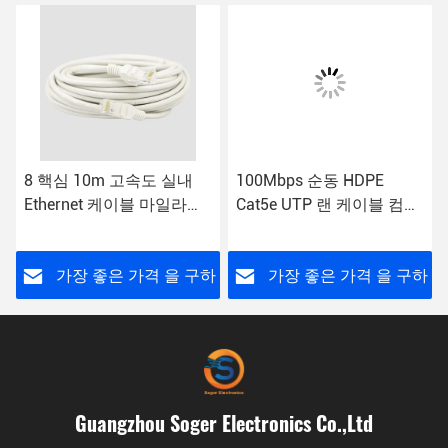
8 핵심 10m 고속도 실내
100Mbps 순동 HDPE
Ethernet 케이블 마일라
Cat5e UTP 랜 케이블 컴퓨
Rip CE Cat 5e 패치 코드
터는 패치 코드를 연결시킵
니다
하
가장 좋은 가격 을 구하
가장 좋은 가격 을 구하
라
라
Guangzhou Soger Electronics Co.,Ltd