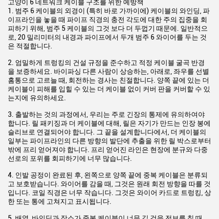
고양이 6 네트워크 케이블 구조를 위한 예방책
1. 범주 6 케이블의 외경이 (특히 바로 가까이에) 케이블의 와인딩, 파
이프라인을 놓을 때 파이프 직경의 충전 각도에 대한 주의 집중을 회
피하기 위해, 범주 5 케이블의 그것 보다 더 두껍기 때문에. 일반적으
로, 20 밀리미터의 내경과 파이프에서 두개 범주 6 와이어를 두는 것
은 적절합니다.
2. 엄밀하게 트렁킹의 건설 규정을 준수하고 적정 케이블 굴곡 반경
을 보증하세요. 바이파싱 다른 사람이 상승하는, 아래로, 좌우를 선별
홈통으로 고르늘 때, 회전하는 경사는 친절합니다. 양쪽 끝에 있는 더
케이블이 피해를 입힐 수 있는 더 케이블 없이 커버 판을 커버할 수 있
는지에 유의하세요.
3. 출발하는 것의 과정에서, 우리는 주로 긴장의 통제에 유의하여야
합니다. 릴 패키징과 더 케이블에 대해, 릴은 자기가 만드는 인장 봉에
슬리브로 연결되어야 합니다. 그 끝을 설계합니다에서, 더 케이블의
일부는 파이프라인의 다른 방향의 발단에 추출을 위한 릴 박스로부터
밖에 프리 얻어져야 합니다. 프리 얻어진 라인은 현장에 분규와 다중
선로의 포위를 회피하기에 너무 많습니다.
4. 인발 공정이 완료된 후, 왼쪽으로 양쪽 끝에 중복 케이블은 분류되
고 보호받습니다. 와이어를 감을 때, 그것은 원래 회전 방향을 따를 것
입니다. 코일 직경은 너무 작습니다. 그것은 와이어 카드로 트렁킹, 상
한 또는 통에 고쳐지고 표시됩니다.
5. 배열, 바인딩과 장소가 중복 케이블이 너무 길 것을 전보를 칠 때,