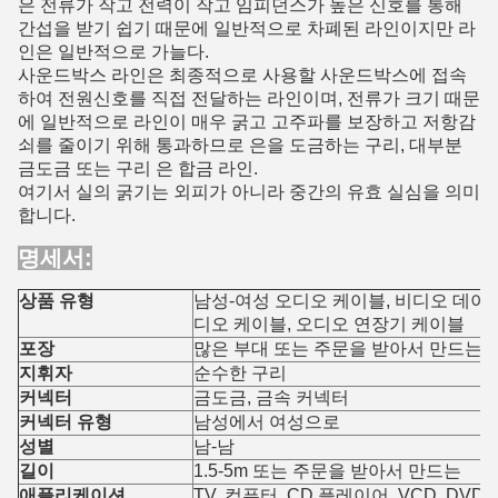
은 전류가 작고 전력이 작고 임피던스가 높은 신호를 통해
간섭을 받기 쉽기 때문에 일반적으로 차폐된 라인이지만 라
인은 일반적으로 가늘다.
사운드박스 라인은 최종적으로 사용할 사운드박스에 접속
하여 전원신호를 직접 전달하는 라인이며, 전류가 크기 때문
에 일반적으로 라인이 매우 굵고 고주파를 보장하고 저항감
쇠를 줄이기 위해 통과하므로 은을 도금하는 구리, 대부분
금도금 또는 구리 은 합금 라인.
여기서 실의 굵기는 외피가 아니라 중간의 유효 실심을 의미
합니다.
명세서:
상품 유형
남성-여성 오디오 케이블, 비디오 데이터 
디오 케이블, 오디오 연장기 케이블
포장
많은 부대 또는 주문을 받아서 만드는
지휘자
순수한 구리
커넥터
금도금, 금속 커넥터
커넥터 유형
남성에서 여성으로
성별
남-남
길이
1.5-5m 또는 주문을 받아서 만드는
애플리케이션
TV, 컴퓨터, CD 플레이어, VCD, DVD