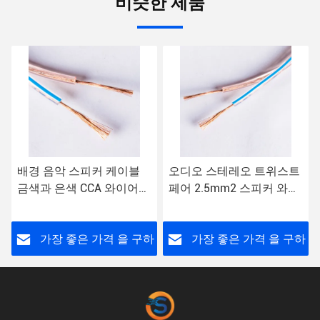
비슷한 제품
배경 음악 스피커 케이블
오디오 스테레오 트위스트
금색과 은색 CCA 와이어
페어 2.5mm2 스피커 와이
PVC 소재
어 12 AWG 대량 Ofc 하이
파이 스피커 케이블
하
가장 좋은 가격 을 구하
가장 좋은 가격 을 구하
라
라