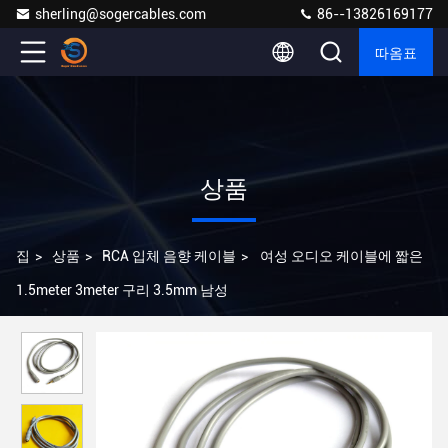
sherling@sogercables.com
86--13826169177
따옴표
상품
집
>
상품
>
RCA 입체 음향 케이블
>
여성 오디오 케이블에 짧은
1.5meter 3meter 구리 3.5mm 남성